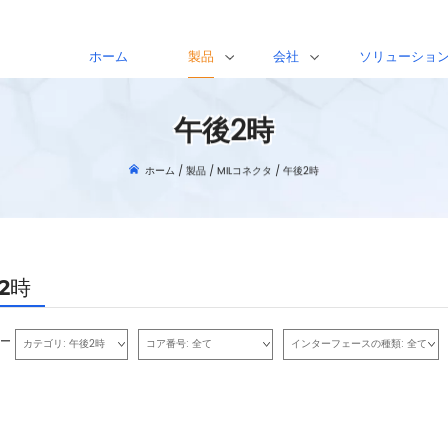
ホーム
製品
会社
ソリューショ
午後2時
ホーム
/
製品
/
MILコネクタ
/
午後2時
2時
ー
カテゴリ:
午後2時
コア番号:
全て
インターフェースの種類:
全て