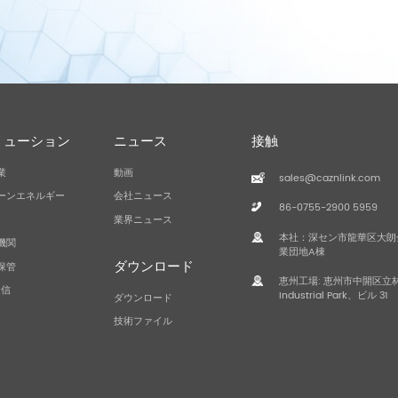
リューション
ニュース
接触
業
動画
sales@caznlink.com
ーンエネルギー
会社ニュース
86-0755-2900 5959
業界ニュース
本社：深セン市龍華区大朗
機関
業団地A棟
ダウンロード
保管
恵州工場: 恵州市中開区立林、
通信
Industrial Park、ビル 31
ダウンロード
技術ファイル