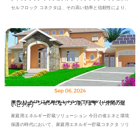
セルフロック コネクタは、その高い効率と信頼性により、
需要の高いさまざまな用途で重要な役割を果たす高度な電子
部品コネクタです。
Sep 06, 2024
業界 | CAZN は家庭用エネルギー貯蔵のコネクテッ
ド ソリューションになりつつあります (1 分間の短
いビデオ)
家庭用エネルギー貯蔵ソリューション 今日の省エネと環境
保護の時代において、家庭用エネルギー貯蔵コネクタ ソリ
ューションはますます多くの家庭にとって難しい選択となっ