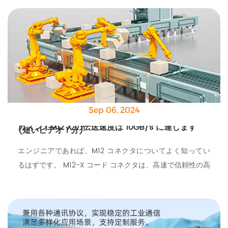
ています。
Sep 06, 2024
カズン | M12 X の伝送速度は 10GB/s に達します
(短いビデオ 1 分)
エンジニアであれば、M12 コネクタについてよく知ってい
るはずです。 M12-X コード コネクタは、高速で信頼性の高
いデータ転送を必要とする統合電気システムおよびビジネス
システムにおける高性能産業用 IoT デバイスに適したコネク
タです。