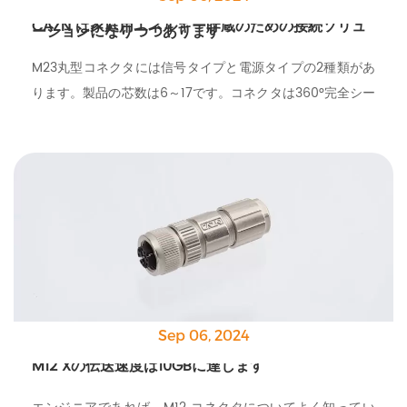
CAZN は家庭用エネルギー貯蔵のための接続ソリュ
ーションになりつつあります
M23丸型コネクタには信号タイプと電源タイプの2種類があ
ります。製品の芯数は6～17です。コネクタは360°完全シー
ルドされており、防水等級はIP67です。
Sep 06, 2024
M12 Xの伝送速度は10GBに達します