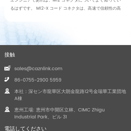
エンジニアであれば、M12 コネクタについてよく知ってい
るはずです。 M12-X コード コネクタは、高速で信頼性の高
いデータ伝送を必要とする電気システムやビジネス システ
ムに高性能産業用 IoT デバイスを統合するために使用される
コネクタのタイプです。
接触
sales@caznlink.com
86-0755-2900 5959
本社：深セン市龍華区大朗金龍路12号金瑞華工業団地
A棟
恵州工場: 恵州市中開区立林、CIMC Zhigu
Industrial Park、ビル 31
電話してください