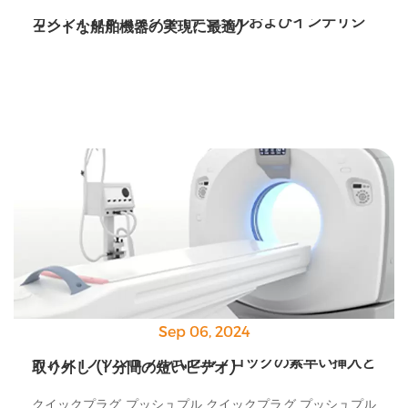
カズン | 7/8 コネクタ (デジタルおよびインテリジ
ェントな船舶機器の実現に最適)
Sep 06, 2024
カズン |プッシュプル式セルフロックの素早い挿入と
取り外し (1 分間の短いビデオ)
クイックプラグ プッシュプル クイックプラグ プッシュプル