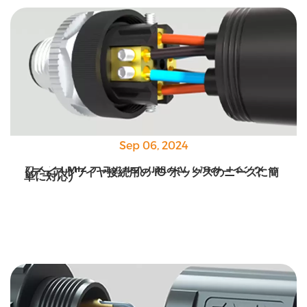
Sep 06, 2024
カズン | M12 デュアル入力組み立て済みコネクタ
(デュアルワイヤ接続用の IO ボックスのニーズに簡
単に対応)