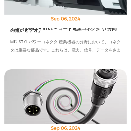
Sep 06, 2024
カズン | M12 - STKL - コード電源コネクタ (1 分間
の短いビデオ)
M12 STKL パワーコネクタ 産業機器の分野において、コネク
タは重要な部品です。これらは、電力、信号、データをさま
ざまなデバイスに送信するという重要なタスクを実行しま
す。
Sep 06, 2024