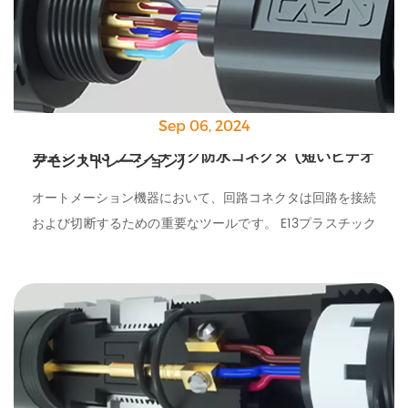
Sep 06, 2024
カズン | E13 プラスチック防水コネクタ (短いビデオ
デモンストレーション)
オートメーション機器において、回路コネクタは回路を接続
および切断するための重要なツールです。 E13プラスチック
防水コネクタは、オートメーション機器で広く使用されてい
る高品質のコネクタです。優れた電気特性を持っています、
私