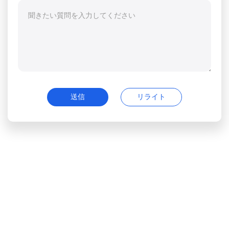
送信
リライト