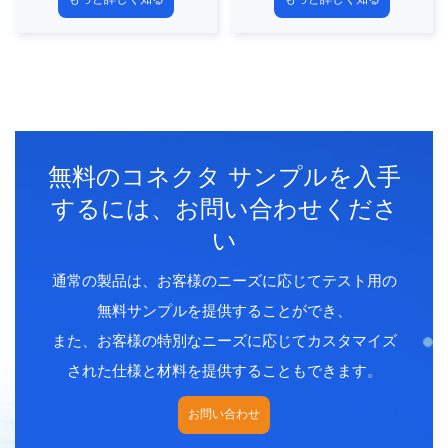
ーバーモールドプラグ
ーバーモールドプラグ
接続方法：はんだ
接続方法：はんだ
ピンタイプ：女性
ピンタイプ：男性
連絡先番号：
2、3、4、
連絡先番号：
2、3、4、
5、6、7、8pins
5、6、7、8pins
ワイヤ材料：PVC/PUR
ワイヤ材料：PVC/PUR
シールド：2つのオプショ
シールド：2つのオプショ
無料のコネクタ サンプルを入手
ン、シールド/シールドな
ン、シールド/シールドな
し
し
するには、お問い合わせくださ
ケーブルの長さ：
ケーブルの長さ：
い
1m/2m/5m（カスタマイ
1m/2m/5m（カスタマイ
ズ可能）
ズ可能）
通常の製品は、お客様のニーズに応じてテスト用の
認定：CE、ROHS、UL
認定：CE、ROHS、UL
無料サンプルを提供することができ、
また、お客様の特別なニーズに応じてカスタマイズ
された仕様と材料を提供することもできます。
お問い合わせ