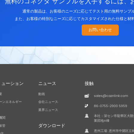
無料のコネクタ サンプルを入手するには、
通常の製品は、お客様のニーズに応じてテスト用の無料サンプ
また、お客様の特別なニーズに応じてカスタマイズされた仕様と材
お問い合わせ
リューション
ニュース
接触
業
動画
sales@caznlink.com
ーンエネルギー
会社ニュース
86-0755-2900 5959
業界ニュース
本社：深セン市龍華区大朗
機関
業団地A棟
ダウンロード
保管
恵州工場: 恵州市中開区立林、
通信