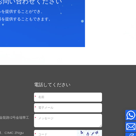
お問い合わせください
ルを提供することができ、
料を提供することもできます。
電話してください
*
*
金龍路12号金瑞華工
*
CIMC Zhigu
*