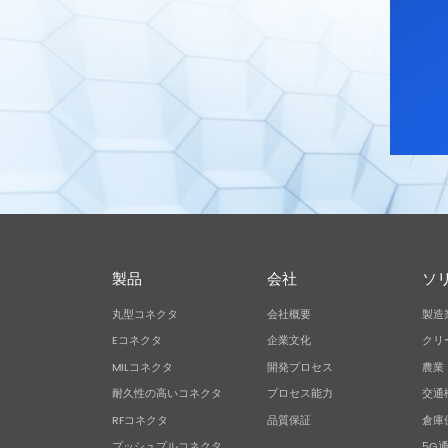
製品
会社
ソ
丸型コネクタ
会社概要
製造
Eコネクタ
企業文化
クリ
MILコネクタ
開発プロセス
農業
耐久性の高いコネクタ
プロセス能力
交通
RFコネクタ
品質保証
倉庫
プッシュプルコネクタ
5G