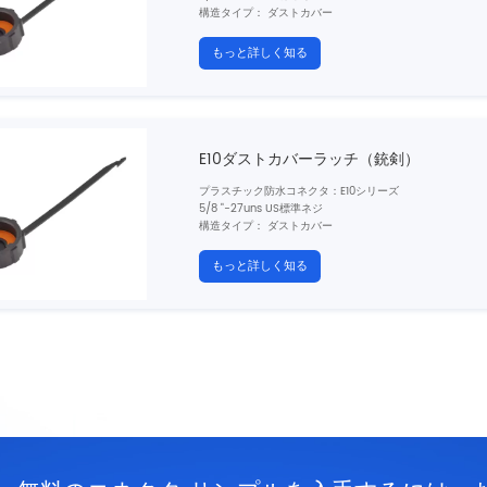
構造タイプ：
ダストカバー
性別：丸い穴
結合：
銃剣（b）
もっと詳しく知る
シールド：いいえ
E10ダストカバーラッチ（銃剣）
プラスチック防水コネクタ
：E10シリーズ
5/8 "-27uns US標準ネジ
構造タイプ：
ダストカバー
性別：ラッチ
結合：
銃剣（b）
もっと詳しく知る
シールド：いいえ