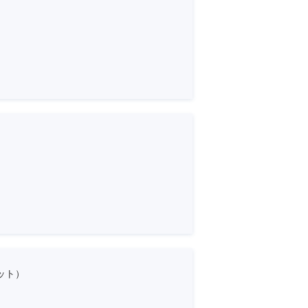
）
ット）