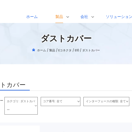
ホーム
製品
会社
ソリューショ
ダストカバー
ホーム
/
製品
/
Eコネクタ
/
E10
/
ダストカバー
トカバー
ー
カテゴリ:
ダストカバ
コア番号:
全て
インターフェースの種類:
全て
ー