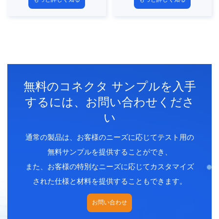
タルアセンブルプラグ
タルアセンブルプラグ
接続方法：はんだ
接続方法：はんだ
ピンタイプ：女性
ピンタイプ：男性
連絡先番号：
連絡先番号：
2,3,4,5,6,7,8,12,14,16,19,24
2,3,4,5,6,7,8,12,14,16,19,24
ピン
ピン
シールド：はい
シールド：はい
無料のコネクタ サンプルを入手
認定：CE、ROHS、UL
認定：CE、ROHS、UL
標準：IEC 61076-2-106-
標準：IEC 61076-2-106-
するには、お問い合わせくださ
2012 AISG
2012 AISG
い
通常の製品は、お客様のニーズに応じてテスト用の
無料サンプルを提供することができ、
また、お客様の特別なニーズに応じてカスタマイズ
された仕様と材料を提供することもできます。
お問い合わせ