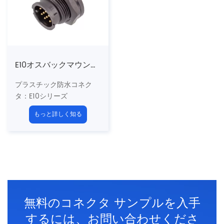
3、4、5、6、7、8pins
3、4、5、6、7、8pins
終了方法：はんだ
終了方法：PCB
シールド：いいえ
シールド：いいえ
E10オスバックマウントPCBレセプタクル（銃剣）
プラスチック防水コネク
タ
：E10シリーズ
5/8 "-27uns US標準ネジ
もっと詳しく知る
構造タイプ
：バックマウン
トPCBレセプタクル
ピンタイプ：男性
クーデター
：バヨネット
（b）
n
Umber of Cores
：2、
3、4、5、6、7、8、10、
無料のコネクタ サンプルを入手
12ピン
終了方法：PCB
するには、お問い合わせくださ
シールド：いいえ