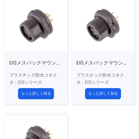
カップリング：スレッド
カップリング：スレッド
（t）
（t）
n
Umber of Cores
：2、
n
Umber of Cores
：2、
3、4、5、6、7、8、10、
3、4、5、6、7、8ピン
12ピン
終了方法：はんだ
終了方法：PCB
シールド：いいえ
シールド：いいえ
E10メスバックマウントはんだレセプタクル（ねじれ）
E10メスバックマウントPCBレセプタクル（スレッド）
プラスチック防水コネク
プラスチック防水コネク
タ
：E10シリーズ
タ
：E10シリーズ
5/8 "-27uns US標準ネジ
5/8 "-27uns US標準ネジ
もっと詳しく知る
もっと詳しく知る
構造タイプ：
バックマウン
構造タイプ：
バックマウン
トレセプタクル
トPCBレセプタクル
ピンタイプ：女性
ピンタイプ：女性
カップリング：スレッド
カップリング：スレッド
（t）
（t）
n
Umber of Cores
：2、
n
Umber of Cores
：2、