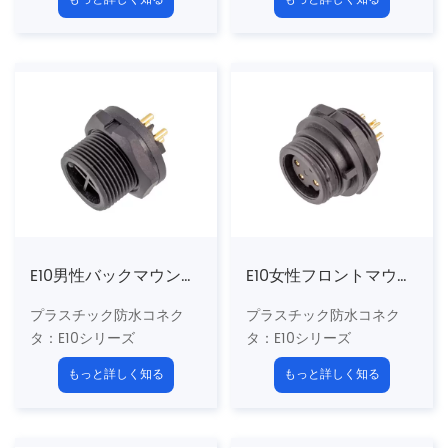
構造タイプ：
フロントマウ
構造タイプ：
バックマウン
ントレセプタクル
トレセプタクル
ピンタイプ：男性
ピンタイプ：男性
カップリング：スレッド
カップリング：スレッド
（t）
（t）
n
Umber of Cores
：2、
n
Umber of Cores
：2、
3、4、5、6、7、8、10、
3、4、5、6、7、8、10、
12ピン
12ピン
終了方法：はんだ
終了方法：はんだ
シールド：いいえ
シールド：いいえ
E10男性バックマウントPCBレセプタクル（スレッド）
E10女性フロントマウントはんだレセプタクル（スレッド）
プラスチック防水コネク
プラスチック防水コネク
タ
：E10シリーズ
タ
：E10シリーズ
5/8 "-27uns US標準ネジ
5/8 "-27uns US標準ネジ
もっと詳しく知る
もっと詳しく知る
構造タイプ：
バックマウン
構造タイプ：
フロントマウ
トPCBレセプタクル
ントレセプタクル
ピンタイプ：男性
ピンタイプ：女性