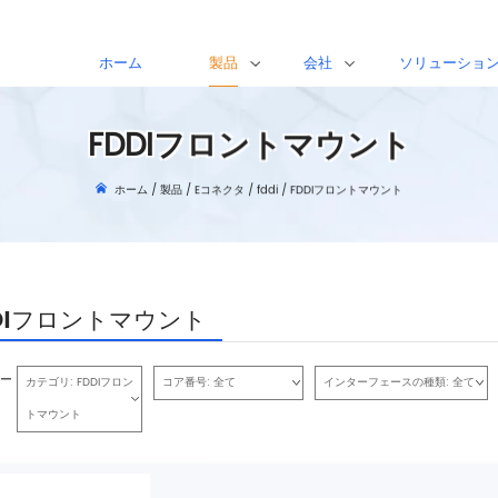
ホーム
製品
会社
ソリューショ
FDDIフロントマウント
ホーム
/
製品
/
Eコネクタ
/
fddi
/
FDDIフロントマウント
DIフロントマウント
ー
カテゴリ:
FDDIフロン
コア番号:
全て
インターフェースの種類:
全て
トマウント