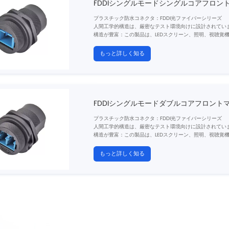
FDDIシングルモードシングルコアフロ
プラスチック防水コネクタ：FDDI光ファイバーシリーズ
人間工学的構造は、厳密なテスト環境向けに設計されてい
構造が豊富：この製品は、LEDスクリーン、照明、視聴覚
器、その他の分野で広く使用されており、さまざまなカス
PBT材料ハウジング、安定した電気性能、高強度圧力抵抗
もっと詳しく知る
ます。
FDDIシングルモードダブルコアフロント
プラスチック防水コネクタ：FDDI光ファイバーシリーズ
人間工学的構造は、厳密なテスト環境向けに設計されてい
構造が豊富：この製品は、LEDスクリーン、照明、視聴覚
器、その他の分野で広く使用されており、さまざまなカス
PBT材料ハウジング、安定した電気性能、高強度圧力抵抗
もっと詳しく知る
ます。