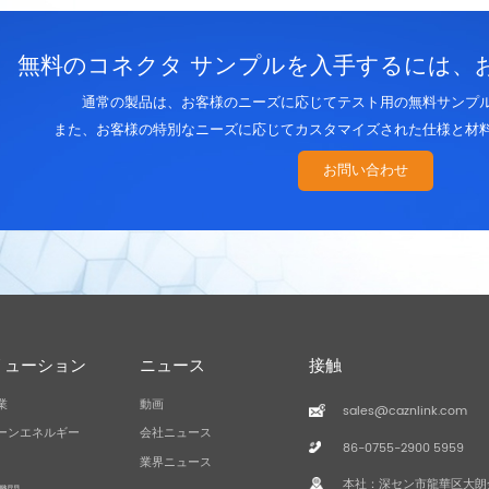
無料のコネクタ サンプルを入手するには、
通常の製品は、お客様のニーズに応じてテスト用の無料サンプ
また、お客様の特別なニーズに応じてカスタマイズされた仕様と材
お問い合わせ
リューション
ニュース
接触
業
動画
sales@caznlink.com
ーンエネルギー
会社ニュース
86-0755-2900 5959
業界ニュース
本社：深セン市龍華区大朗