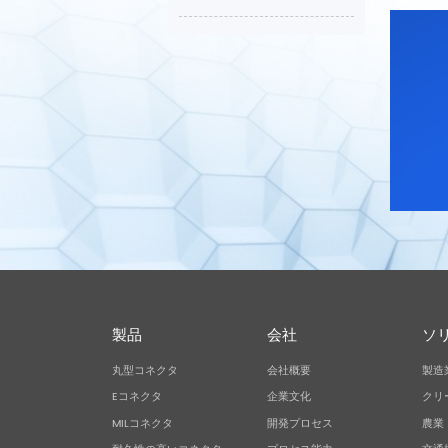
製品
会社
ソ
丸型コネクタ
会社概要
製造
Eコネクタ
企業文化
クリ
MILコネクタ
開発プロセス
農業