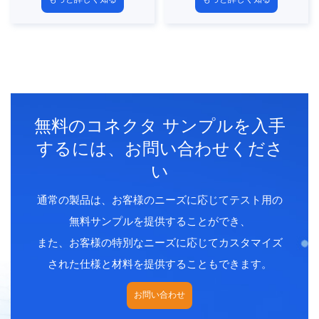
ー
ー7/8からM12
ピンタイプ：PSSタイプ
ピンタイプ：PSSタイプ
連絡先番号：3、4、5、6
連絡先番号：3、4、5pins
ピン
シールド：いいえ
シールド：いいえ
認定：CE、ROHS、UL
認定：CE、ROHS、UL
無料のコネクタ サンプルを入手
するには、お問い合わせくださ
い
通常の製品は、お客様のニーズに応じてテスト用の
無料サンプルを提供することができ、
また、お客様の特別なニーズに応じてカスタマイズ
された仕様と材料を提供することもできます。
お問い合わせ